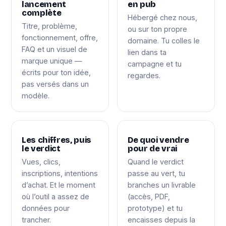
lancement
en pub
complète
Hébergé chez nous,
Titre, problème,
ou sur ton propre
fonctionnement, offre,
domaine. Tu colles le
FAQ et un visuel de
lien dans ta
marque unique —
campagne et tu
écrits pour ton idée,
regardes.
pas versés dans un
modèle.
Les chiffres, puis
De quoi vendre
le verdict
pour de vrai
Vues, clics,
Quand le verdict
inscriptions, intentions
passe au vert, tu
d’achat. Et le moment
branches un livrable
où l’outil a assez de
(accès, PDF,
données pour
prototype) et tu
trancher.
encaisses depuis la