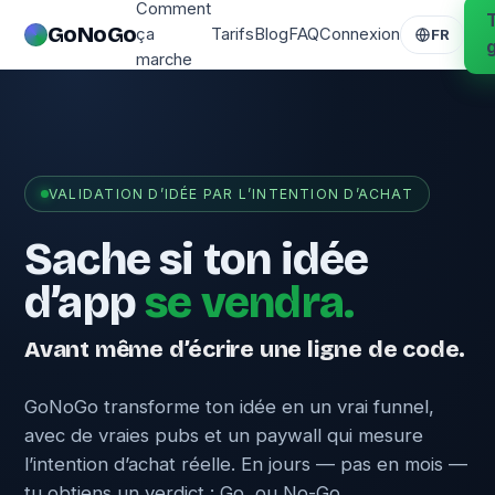
Comment
GoNoGo
ça
Tarifs
Blog
FAQ
Connexion
FR
marche
VALIDATION D’IDÉE PAR L’INTENTION D’ACHAT
Sache si ton idée
d’app
se vendra.
Avant même d’écrire une ligne de code.
GoNoGo transforme ton idée en un vrai funnel,
avec de vraies pubs et un paywall qui mesure
l’intention d’achat réelle. En jours — pas en mois —
tu obtiens un verdict : Go, ou No-Go.