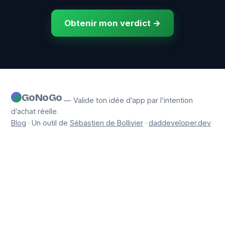
Obtenir mon verdict →
GoNoGo
— Valide ton idée d’app par l’intention
d’achat réelle.
Blog
· Un outil de
Sébastien de Bollivier
·
daddeveloper.dev