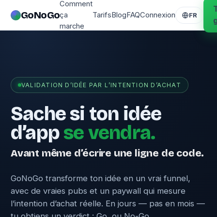
Comment
GoNoGo
ça
Tarifs
Blog
FAQ
Connexion
FR
marche
VALIDATION D’IDÉE PAR L’INTENTION D’ACHAT
Sache si ton idée
d’app
se vendra.
Avant même d’écrire une ligne de code.
GoNoGo transforme ton idée en un vrai funnel,
avec de vraies pubs et un paywall qui mesure
l’intention d’achat réelle. En jours — pas en mois —
tu obtiens un verdict : Go, ou No-Go.