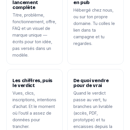
lancement
en pub
complète
Hébergé chez nous,
Titre, problème,
ou sur ton propre
fonctionnement, offre,
domaine. Tu colles le
FAQ et un visuel de
lien dans ta
marque unique —
campagne et tu
écrits pour ton idée,
regardes.
pas versés dans un
modèle.
Les chiffres, puis
De quoi vendre
le verdict
pour de vrai
Vues, clics,
Quand le verdict
inscriptions, intentions
passe au vert, tu
d’achat. Et le moment
branches un livrable
où l’outil a assez de
(accès, PDF,
données pour
prototype) et tu
trancher.
encaisses depuis la