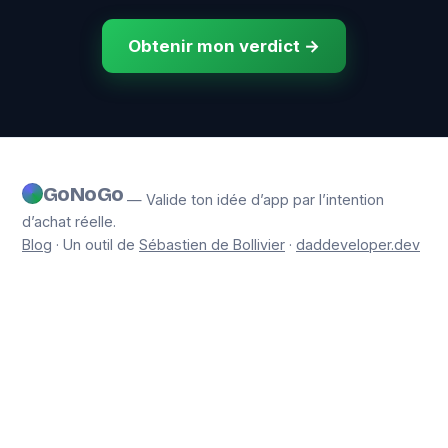
Obtenir mon verdict →
GoNoGo
— Valide ton idée d’app par l’intention
d’achat réelle.
Blog
· Un outil de
Sébastien de Bollivier
·
daddeveloper.dev